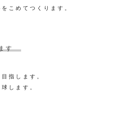
心をこめてつくります。
ます
を目指します。
投球します。